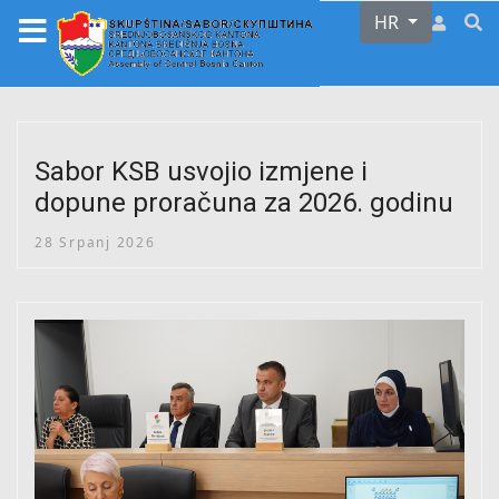
Odaberite svoj j
HR
Sabor KSB usvojio izmjene i
dopune proračuna za 2026. godinu
28 Srpanj 2026