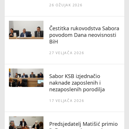
26 OŽUJAK 2026
Čestitka rukovodstva Sabora
povodom Dana neovisnosti
BiH
27 VELJAČA 2026
Sabor KSB izjednačio
naknade zaposlenih i
nezaposlenih porodilja
17 VELJAČA 2026
Predsjedatelj Matišić primio