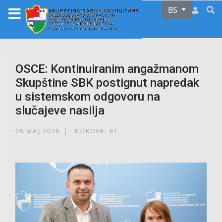
Select your lan
BS
OSCE: Kontinuiranim angažmanom
Skupštine SBK postignut napredak
u sistemskom odgovoru na
slučajeve nasilja
05 MAJ 2026
KLIKOVA: 61