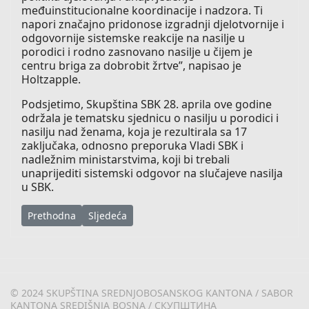
međuinstitucionalne koordinacije i nadzora. Ti
napori značajno pridonose izgradnji djelotvornije i
odgovornije sistemske reakcije na nasilje u
porodici i rodno zasnovano nasilje u čijem je
centru briga za dobrobit žrtve”, napisao je
Holtzapple.
Podsjetimo, Skupština SBK 28. aprila ove godine
održala je tematsku sjednicu o nasilju u porodici i
nasilju nad ženama, koja je rezultirala sa 17
zaključaka, odnosno preporuka Vladi SBK i
nadležnim ministarstvima, koji bi trebali
unaprijediti sistemski odgovor na slučajeve nasilja
u SBK.
Prethodni članak: Skupština SBK usvojila tri važna zakonska 
Sljedeći članak: Skupština SBK na tematskoj sjed
Prethodna
Sljedeća
© 2024 SKUPŠTINA SREDNJOBOSANSKOG KANTONA / SABOR
KANTONA SREDIŠNJA BOSNA / СКУПШТИНА