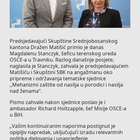
Predsjedavajući Skupštine Srednjobosanskog
kantona Dražen Matišić primio je danas
Magdalenu Stanczyk, šeficu terenskog ureda
OSCE-a u Travniku. Razlog današnje posjete,
naglasila je Stanczyk, zahvala je predsjedavajućem
Matišiću i Skupštini SBK na angažmanu oko
pripreme i održavanja tematske sjednice
,,Mehanizmi zaštite od nasilja u porodici i nasilja
nad ženama“.
Pismo zahvale nakon sjednice poslao je i
ambasador Richard Holtzapple, šef Misije OSCE-a
u BiH
.
„
Vašim kontinuiranim naporima postignut je
opipljiv napredak, uključujući izradu relevantnih
politika djelovanja i unaprjeđenje